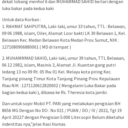
dekat lobang menhol 6 dan MUHAMMAD SAHID berlari dengan
luka bakar pada kedua kaki
Untuk data Korban :
1. RAHMAT SAHPUTRA, Laki-laki, umur 33 tahun, TTL : Belawan,
09 06 1988, islam, Oiler, Alamat Loor bakti LK 30 Belawan 1, Kel.
Belawan Kec. Medan Belawan Kota Medan Prov. Sumut, NIK :
1271080906880001 ( MD di tempat )
2. MUHAMMMAD SAHID, Laki-laki, umur 39 tahun, TTL Belawan,
06 12 1982, islam, Masinis 3, Alamat Jl. Kuantan gang putri
ledang 13 no 09 Rt. 05 Rw. 01 Kel. Melayu kota piring Kec.
Tanjung pinang Timur Kota Tanjung Pinang Prov. Kepulauan
Riau NIK : 1271120612820002 ( Mengalami Luka Bakar pada
bagian kedua kaki ), dibawa ke Rs. Theresia kota jambi.
Dan untuk sopir Mobil PT. PAN yang melakukan pengisian BH
8656 MG Dengan No DO : No 021 / PUAN / DO / IV / 2022, Tgl 19
April 20227 dengan Pengisian 5.000 Liter.sopir Belum diketahui
indentitas nya,”jelas Kasi Humas.