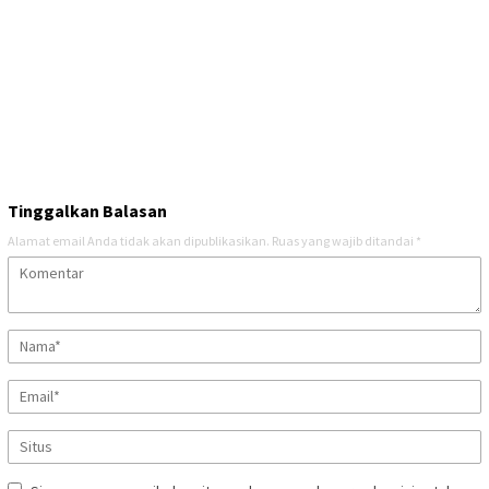
Tinggalkan Balasan
Alamat email Anda tidak akan dipublikasikan.
Ruas yang wajib ditandai
*