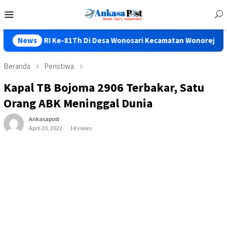
Loncat
Menu
ke
Mobile
konten
 Ke-81Th Di Desa Wonosari Kecamatan Wonorejo Seru Bos…..
News
Beranda
Peristiwa
Kapal TB Bojoma 2906 Terbakar, Satu
Orang ABK Meninggal Dunia
Ankasapost
April 20, 2022
14 views