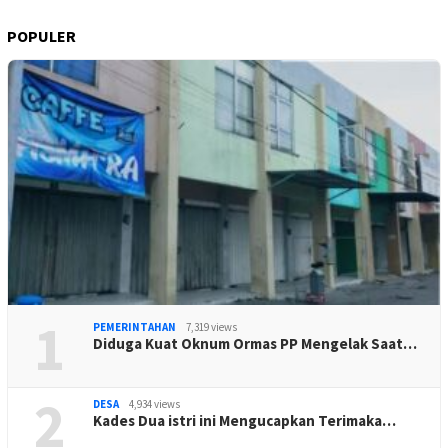
POPULER
1
PEMERINTAHAN
7,319 views
Diduga Kuat Oknum Ormas PP Mengelak Saat…
2
DESA
4,934 views
Kades Dua istri ini Mengucapkan Terimaka…