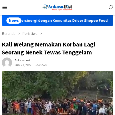
Loncat
Menu
ke
Mobile
konten
rgi dengan Komunitas Driver Shopee Food
News
Dari Kayuhan
Beranda
Peristiwa
Kali Welang Memakan Korban Lagi
Seorang Nenek Tewas Tenggelam
Ankasapost
Juni 24, 2022
55 views