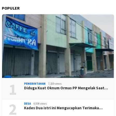
POPULER
1
PEMERINTAHAN
7,319 views
Diduga Kuat Oknum Ormas PP Mengelak Saat…
2
DESA
4,934 views
Kades Dua istri ini Mengucapkan Terimaka…