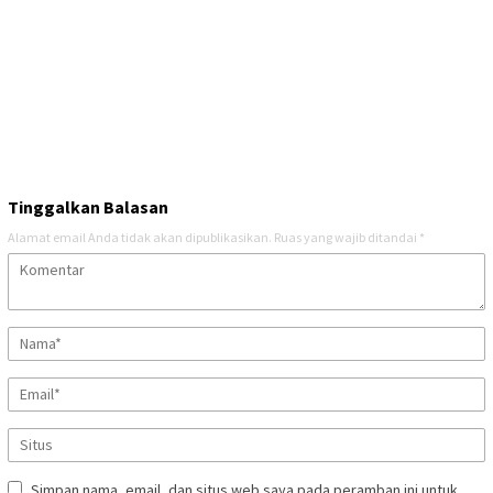
Tinggalkan Balasan
Alamat email Anda tidak akan dipublikasikan.
Ruas yang wajib ditandai
*
Simpan nama, email, dan situs web saya pada peramban ini untuk