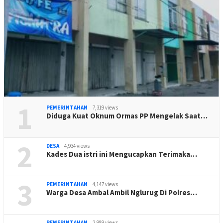
1
PEMERINTAHAN
7,319 views
Diduga Kuat Oknum Ormas PP Mengelak Saat…
2
DESA
4,934 views
Kades Dua istri ini Mengucapkan Terimaka…
3
PEMERINTAHAN
4,147 views
Warga Desa Ambal Ambil Nglurug Di Polres…
PEMERINTAHAN
2,989 views