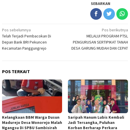
SEBARKAN
Navigasi
Pos sebelumnya
Pos berikutnya
Telah Terjadi Pembacokan Di
MELALUI PROGRAM PTSL
pos
Depan Bank BRI Pekuncen
PENGURUSAN SERTIPIKAT TANAH
Kecamatan Panggungrejo
DESA GARUNG MUDAH DAN CEPAT
POS TERKAIT
Kelangkaan BBM Warga Dusun
Saripah Hanum Lubis Kembali
Madurejo Desa Wonorejo Malah
Jadi Tersangka, Puluhan
Ngangsu Di SPBU Sambisirah
Korban Berharap Perkara