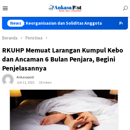
Loncat
Menu
ke
Mobile
konten
eorganisasian dan Soliditas Anggota
News
Polres Pasuruan Teg
Beranda
Peristiwa
RKUHP Memuat Larangan Kumpul Kebo
dan Ancaman 6 Bulan Penjara, Begini
Penjelasannya
Ankasapost
Juli 11, 2022
16 views