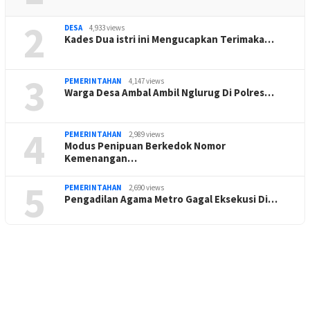
2
DESA
4,933 views
Kades Dua istri ini Mengucapkan Terimaka…
3
PEMERINTAHAN
4,147 views
Warga Desa Ambal Ambil Nglurug Di Polres…
4
PEMERINTAHAN
2,989 views
Modus Penipuan Berkedok Nomor
Kemenangan…
5
PEMERINTAHAN
2,690 views
Pengadilan Agama Metro Gagal Eksekusi Di…