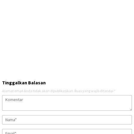
Tinggalkan Balasan
Alamat email Anda tidak akan dipublikasikan.
Ruas yang wajib ditandai
*