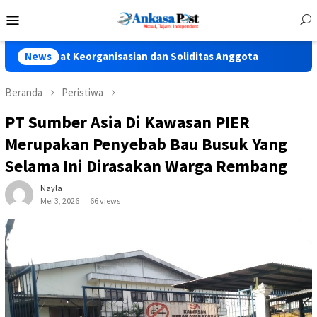
Loncat
Menu
ke
Mobile
konten
t Keorganisasian dan Soliditas Anggota
News
Polres Pasuruan T
Beranda
Peristiwa
PT Sumber Asia Di Kawasan PIER
Merupakan Penyebab Bau Busuk Yang
Selama Ini Dirasakan Warga Rembang
Nayla
Mei 3, 2026
66 views